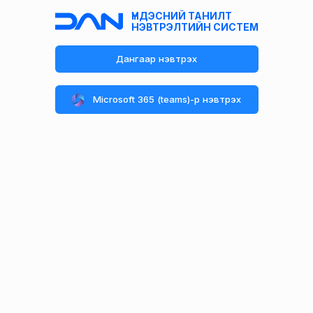
ҮНДЭСНИЙ ТАНИЛТ
НЭВТРЭЛТИЙН СИСТЕМ
Дангаар нэвтрэх
Microsoft 365 (teams)-р нэвтрэх