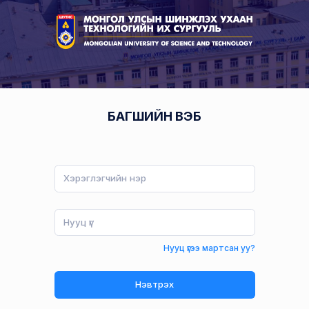
БАГШИЙН ВЭБ
Нууц үгээ мартсан уу?
Нэвтрэх